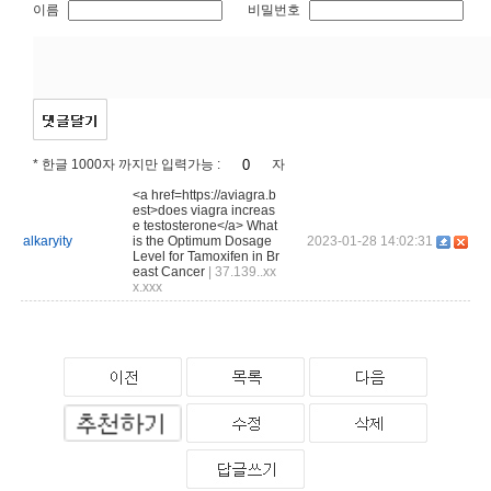
이름
비밀번호
* 한글 1000자 까지만 입력가능 :
자
<a href=https://aviagra.b
est>does viagra increas
e testosterone</a> What
alkaryity
is the Optimum Dosage
2023-01-28 14:02:31
Level for Tamoxifen in Br
east Cancer
| 37.139..xx
x.xxx