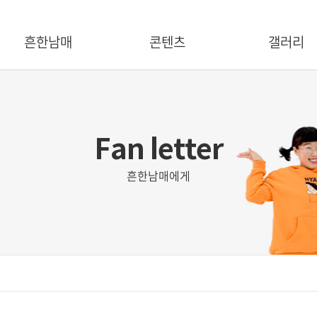
흔한남매
콘텐츠
갤러리
크리에이터 소개
유튜브
상품
캐릭터 소개
출판
마케팅
걸어온 길
애니메이션
불법제품신고
BDC 파트너
뮤지컬
Fan letter
흔한남매에게