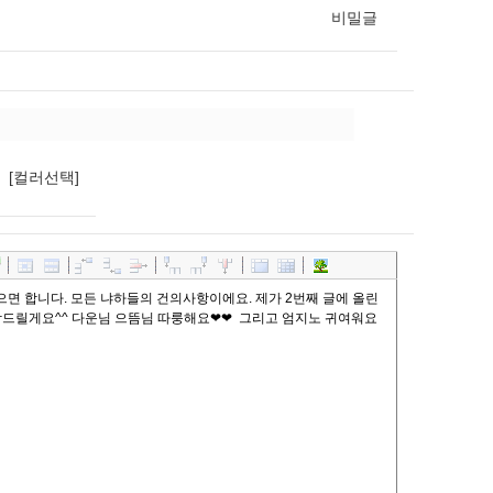
비밀글
[컬러선택]