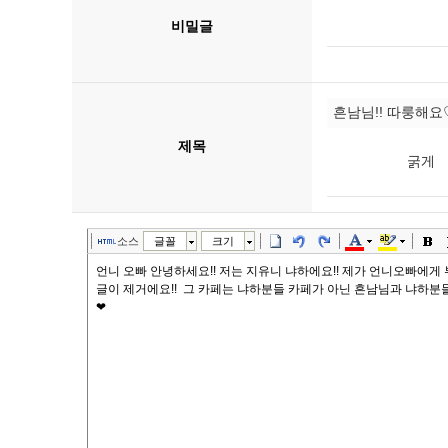
비밀글
제목
굵게
소스
글꼴
크기