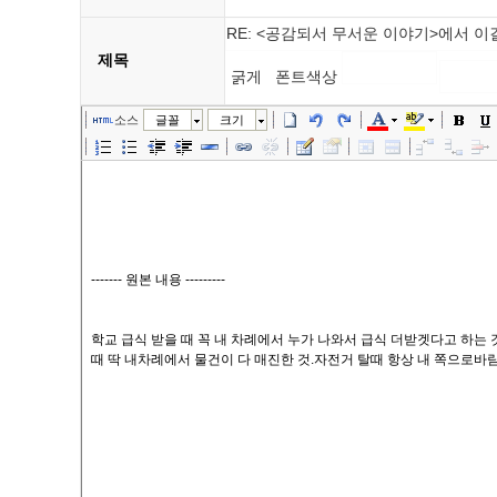
제목
굵게
폰트색상
소스
글꼴
크기