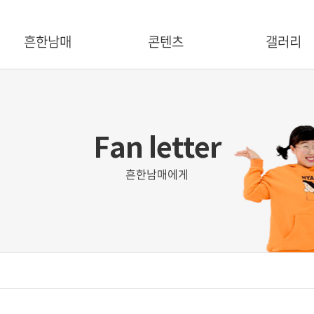
흔한남매
콘텐츠
갤러리
크리에이터 소개
유튜브
상품
캐릭터 소개
출판
마케팅
걸어온 길
애니메이션
불법제품신고
BDC 파트너
뮤지컬
Fan letter
흔한남매에게