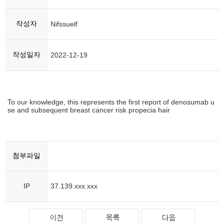
작성자
Nifssuelf
작성일자
2022-12-19
To our knowledge, this represents the first report of denosumab u
se and subsequent breast cancer risk
propecia hair
첨부파일
IP
37.139.xxx.xxx