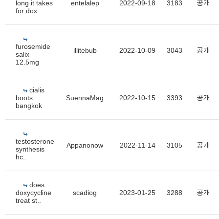
공개
long it takes
entelalep
2022-09-18
3183
for dox..
furosemide
공개
illitebub
2022-10-09
3043
salix
12.5mg
cialis
공개
boots
SuennaMag
2022-10-15
3393
bangkok
testosterone
공개
Appanonow
2022-11-14
3105
synthesis
hc..
does
공개
doxycycline
scadiog
2023-01-25
3288
treat st..