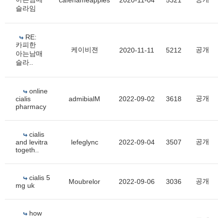
cafenameapples
2020-11-04
5321
슬라임
RE:
카피한
케이비젼
공개
2020-11-11
5212
아는남매
슬라..
online
공개
cialis
admibialM
2022-09-02
3618
pharmacy
cialis
공개
and levitra
lefeglync
2022-09-04
3507
togeth..
cialis 5
공개
Moubrelor
2022-09-06
3036
mg uk
how